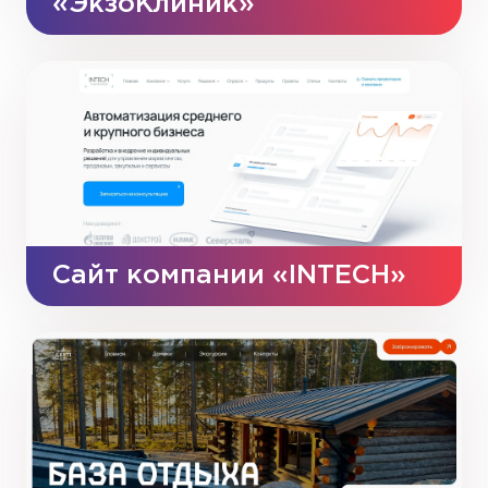
«ЭкзоКлиник»
Сайт компании «INTECH»