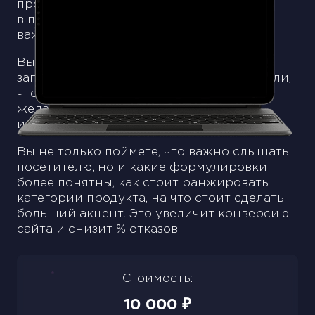
проблемы, люди вводят запросы
в поисковики (Google, Yandex) и этим
важно пользоваться.
Вы поймете как формулируют свои
запросы ваши потенциальные покупатели,
чтобы лучше понимать их проблемы,
желания, сомнения, вопросы, теплоту
и критерии выбора.
Вы не только поймете, что важно слышать
посетителю, но и какие формулировки
более понятны, как стоит ранжировать
категории продукта, на что стоит сделать
больший акцент. Это увеличит конверсию
сайта и снизит % отказов.
Стоимость:
10 000
₽