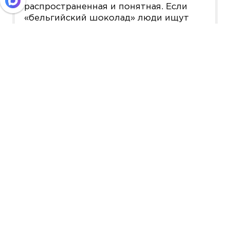
распространенная и понятная. Если
«бельгийский шоколад» люди ищут
чаще любого другого, мы понимаем, что
он ассоциируется в умах большинства
как эталонный. И так далее.