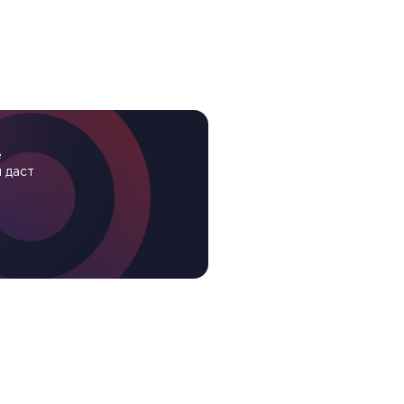
е
 даст