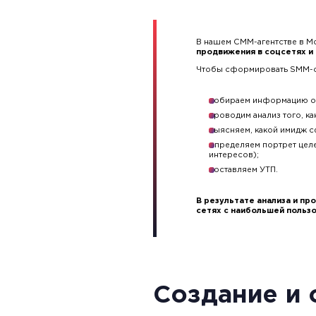
В нашем СММ-агентстве в Мо
продвижения в соцсетях и
Чтобы сформировать SMM-с
собираем информацию о к
проводим анализ того, к
выясняем, какой имидж с
определяем портрет целе
интересов);
составляем УТП.
В результате анализа и п
сетях с наибольшей пользо
Создание и