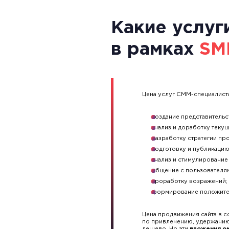
о вашей услуге или товаре.
Какие услуг
в рамках
SM
Цена услуг СММ-специалист
создание представительс
анализ и доработку текущ
разработку стратегии пр
подготовку и публикацию
анализ и стимулирование
общение с пользователя
проработку возражений;
формирование положите
Цена продвижения сайта в со
по привлечению, удержанию 