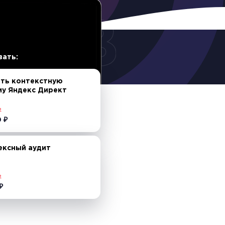
вать:
ать контекстную
му Яндекс Директ
е
0
₽
ексный аудит
е
₽