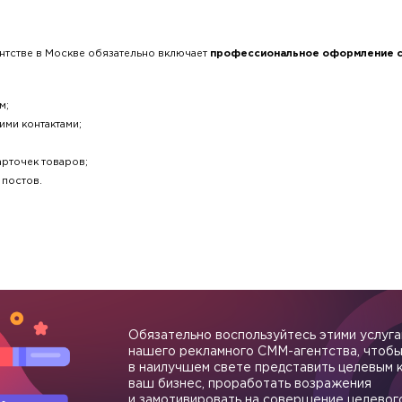
нтстве в Москве обязательно включает
профессиональное оформление с
м;
ими контактами;
арточек товаров;
 постов.
Обязательно воспользуйтесь этими услуг
нашего рекламного СММ-агентства, чтоб
в наилучшем свете представить целевым 
ваш бизнес, проработать возражения
и замотивировать на совершение целевог