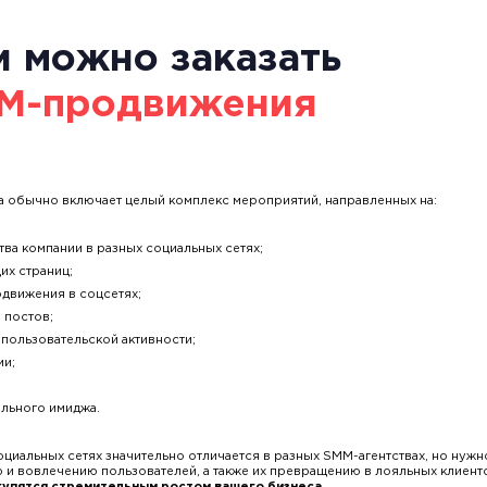
можно, если привлечь к работе
опытных и квалифицированных
специалистов. Обратитесь
и можно заказать
в агентство On Target,
и мы возьмем на себя всю работу
по организации, запуску
и докрутке таргетированной
M-продвижения
рекламы в Instagram.
а обычно включает целый комплекс мероприятий, направленных на:
тва компании в разных социальных сетях;
их страниц;
одвижения в соцсетях;
 постов;
 пользовательской активности;
ми;
льного имиджа.
циальных сетях значительно отличается в разных SMM-агентствах, но нужно
и вовлечению пользователей, а также их превращению в лояльных клиенто