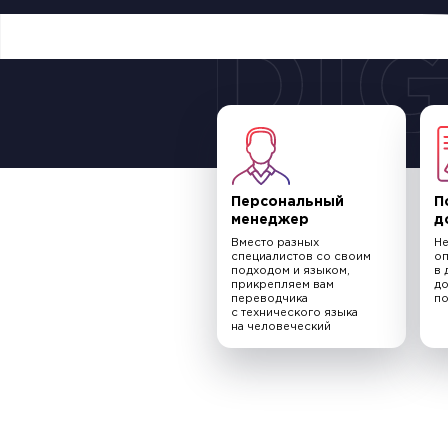
Персональный
П
менеджер
д
Вместо разных
Не
специалистов со своим
оп
подходом и языком,
в 
прикрепляем вам
до
переводчика
п
с технического языка
на человеческий