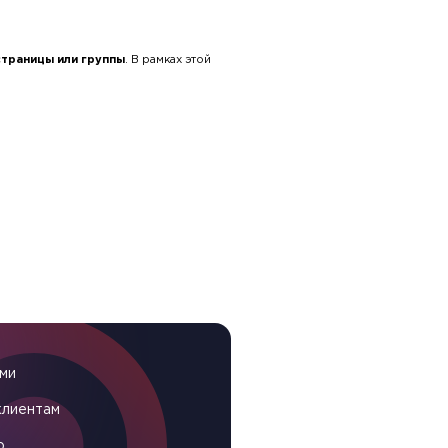
траницы или группы
. В рамках этой
ами
ы
клиентам
о