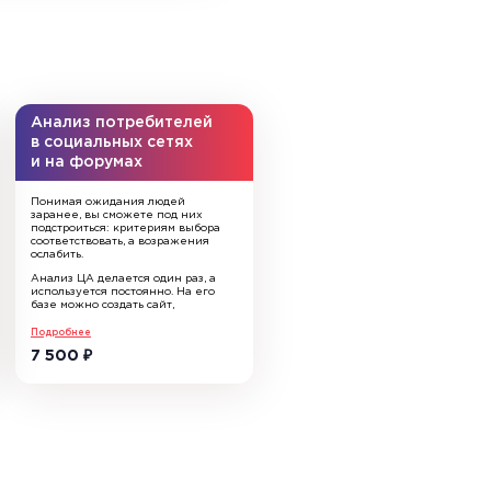
Анализ потребителей
в социальных сетях
и на форумах
Понимая ожидания людей
заранее, вы сможете под них
подстроиться: критериям выбора
соответствовать, а возражения
ослабить.
Анализ ЦА делается один раз, а
используется постоянно. На его
базе можно создать сайт,
рекламную компанию,
спланировать контент-стратегию
Подробнее
(в т.ч. для SEO-продвижения). Это
7 500
₽
обязательный этап перед
составлением CJM и для
проектирования воронки продаж.
Эта инвестиция окупается
на каждом из этих этапов,
исключает слив бюджета
на неэффективные стратегии
и инструменты и глобально
улучшает качество маркетинга.