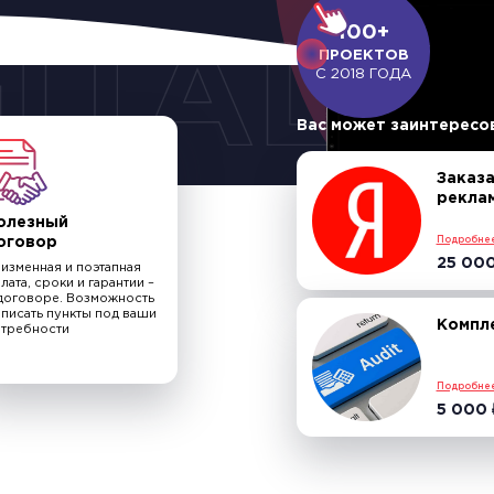
100+
ПРОЕКТОВ
С 2018 ГОДА
Вас может заинтересо
Заказ
рекла
олезный
Подробне
оговор
25 00
изменная и поэтапная
лата, сроки и гарантии –
договоре. Возможность
писать пункты под ваши
Компл
отребности
Подробне
5 000