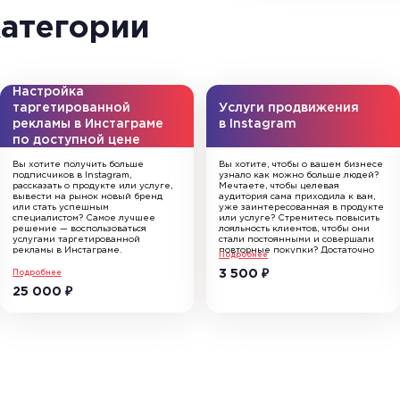
категории
Настройка
Услуги продвижения
таргетированной
в Instagram
рекламы в Инстаграме
по доступной цене
Вы хотите получить больше
Вы хотите, чтобы о вашем бизнесе
подписчиков в Instagram,
узнало как можно больше людей?
рассказать о продукте или услуге,
Мечтаете, чтобы целевая
вывести на рынок новый бренд
аудитория сама приходила к вам,
или стать успешным
уже заинтересованная в продукте
специалистом? Самое лучшее
или услуге? Стремитесь повысить
решение — воспользоваться
лояльность клиентов, чтобы они
услугами таргетированной
стали постоянными и совершали
рекламы в Инстаграме.
повторные покупки? Достаточно
Подробнее
Это наиболее простой, быстрый
воспользоваться услугами
и эффективный способ
продвижения в Instagram, которые
3 500
₽
Подробнее
увеличения целевой аудитории
оказывают специалисты агентства
25 000
₽
и наращивания базы подписчиков.
On Target.
Гибкие возможности настройки
Мы знаем, как повысить
позволяют задавать конкретные
узнаваемость вашего бренда,
параметры пользователей,
увеличить интерес потенциальных
которые увидят объявления.
клиентов и нарастить объемы
Благодаря этому эффективность
продаж, используя соцсеть.
РК будет по-настоящему высокой,
Доверьте работу нам – и получайте
и вы получите целевые действия
заявки в большом количестве
по минимальной цене.
по минимальной цене целевого
Достичь нужных результатов
действия.