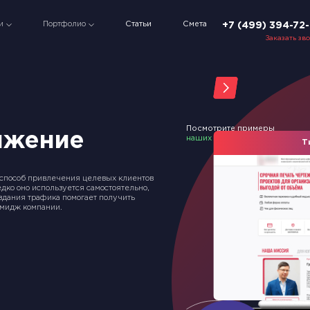
Статьи
Смета
и
Портфолио
+7 (499) 394-72
Заказать зв
Посмотрите примеры
ижение
наших работ
Т
пособ привлечения целевых клиентов
дко оно используется самостоятельно,
оздания трафика помогает получить
имидж компании.
Slide 2 of 18.