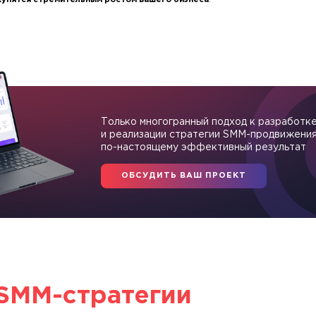
купятся стремительным ростом вашего бизнеса
.
Только многогранный подход к разработк
и реализации стратегии SMM-продвижения
по-настоящему эффективный результат
ОБСУДИТЬ ВАШ ПРОЕКТ
SMM-стратегии