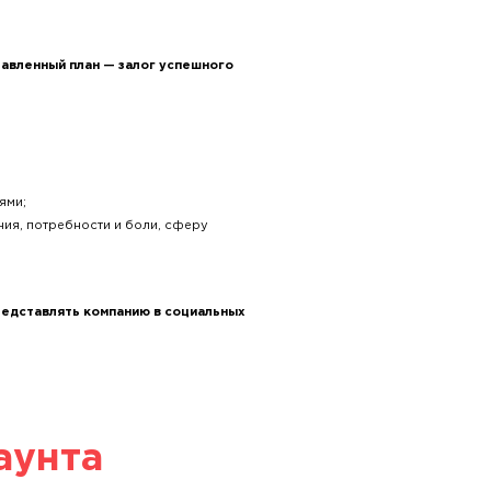
авленный план — залог успешного
ями;
ия, потребности и боли, сферу
редставлять компанию в социальных
аунта