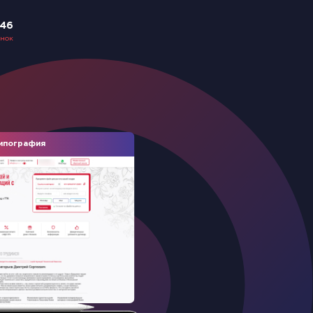
-46
онок
ипография