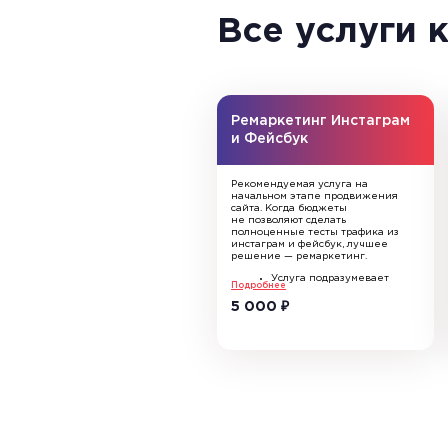
Все услуги 
Ремаркетинг Инстаграм
и Фейсбук
Рекомендуемая услуга на
начальном этапе продвижения
сайта. Когда бюджеты
не позволяют сделать
полноценные тесты трафика из
инстаграм и фейсбук, лучшее
решение — ремаркетинг.
Услуга подразумевает
Подробнее
настройку сбора данных
о посетителях, что
5 000
₽
пригодится для
эффективности будущей
рекламы.
Ваша реклама будет
показана тем
пользователям, кто был
на вашем сайте,
но не совершил целевого
действия (заявка
или звонок). Данный
способ не даст забыть