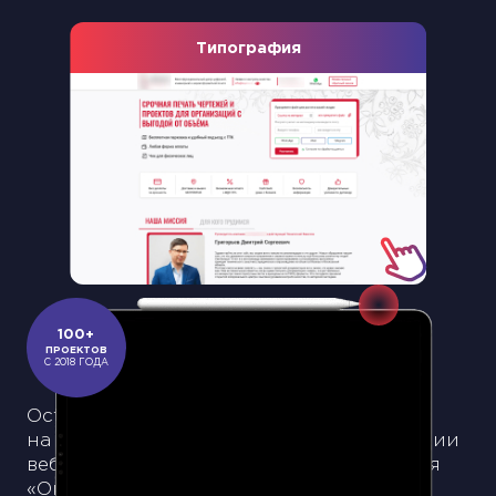
Типография
Slide 2 of 18.
100+
ПРОЕКТОВ
С 2018 ГОДА
October CMS — продвинутый движок
на базе Laravel, созданный для реализации
веб-проектов любой сложности. Сегодня
«Октябрь» является одной из немногих