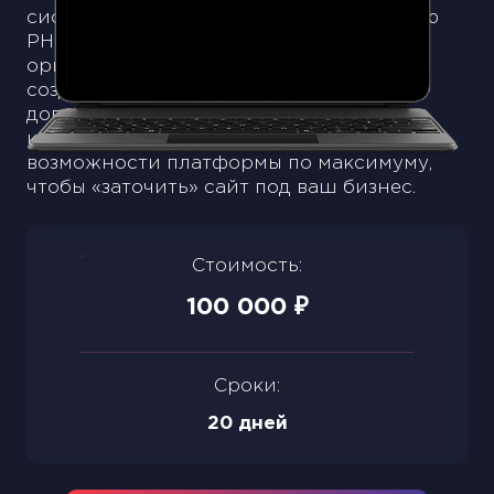
систем управления сайтом с мощностью
PHP-фреймворка. Поскольку движок
ориентирован на веб-разработчиков,
создание сайта на October CMS лучше
доверить профессионалам — digital-
команде On Target, которая использует
возможности платформы по максимуму,
чтобы «заточить» сайт под ваш бизнес.
Стоимость:
100 000
₽
Сроки:
20 дней