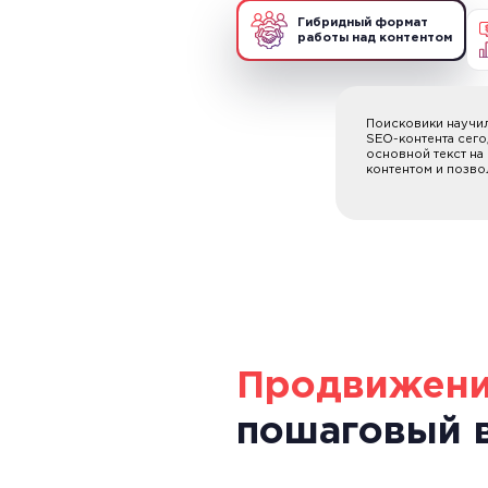
Гибридный формат
работы над контентом
Поисковики научил
SEO-контента сего
основной текст на
контентом и позво
Продвижени
пошаговый 