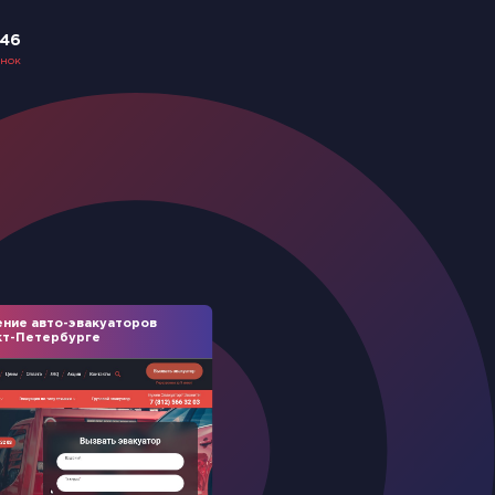
-46
онок
ние авто-эвакуаторов
кт-Петербурге