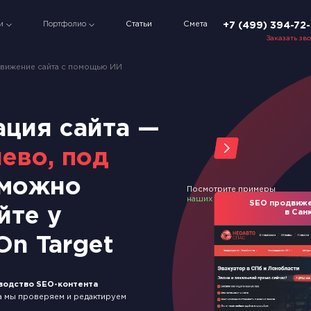
Статьи
Смета
и
Портфолио
+7 (499) 394-72
Заказать зв
вижение сайта с помощью ИИ
ция сайта —
ево, под
 можно
Посмотрите примеры
наших работ
SEO продвиже
йте у
в Сан
n Target
водство SEO-контента
а мы проверяем и редактируем