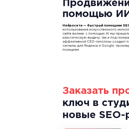
Продвижени
помощью И
Нейросети — быстрый помощник SEO
использования искусственного интелле
сайта
велика:
с помощью
AI мы прицель
классическую выдачу, так и под генер
эффективной СЕО-гипотезы создает 
сигналы для Яндекса и Google, прокла
позициям.
Заказать пр
ключ в студ
новые SEO-р