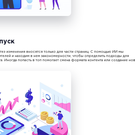
пуск
тез изменения вносятся только для части страниц.
С помощью ИИ
мы
телей и находим в нем закономерности, чтобы определить подходы для
та
. Иногда попасть в топ помогает смена формата контента или создание но