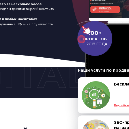
его за несколько часов
здаем десятки версий контента
т в любых масштабах
Slide 2 of 4.
олученные ПФ — не случайность
100+
ПРОЕКТОВ
С 2018 ГОДА
Наши услуги по продв
Беспл
Подробне
SEO-п
магаз