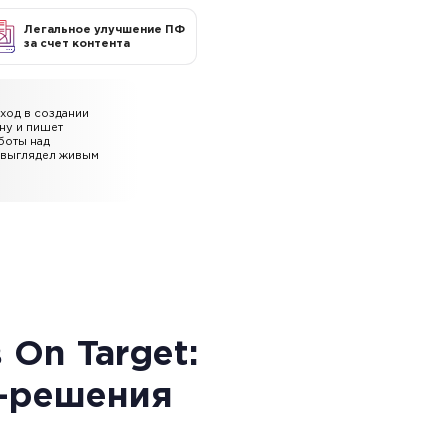
Легальное улучшение ПФ
за счет контента
ход в создании
ну и пишет
боты над
л выглядел живым
 On Target:
-решения