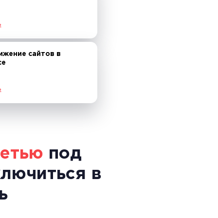
е
ижение сайтов в
се
е
сетью
под
ключиться в
ь