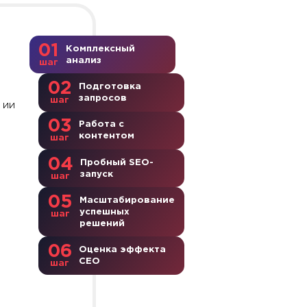
01
Комплексный
анализ
шаг
02
Подготовка
запросов
шаг
е
ИИ
03
Работа с
контентом
шаг
04
Пробный SEO-
запуск
шаг
05
Масштабирование
успешных
шаг
решений
06
Оценка эффекта
СЕО
шаг