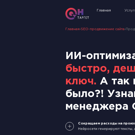
Главная
Услуг
Главная
›
SEO-продвижение сайта
›
Прод
ИИ-оптимиза
быстро, деш
ключ.
А так
было?! Узна
менеджера O
Сокращаем расходы на произ
Нейросети генерируют тексты, 