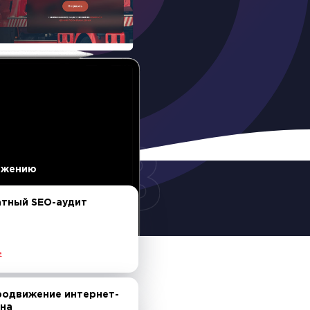
ижению
атный SEO-аудит
е
родвижение интернет-
ина