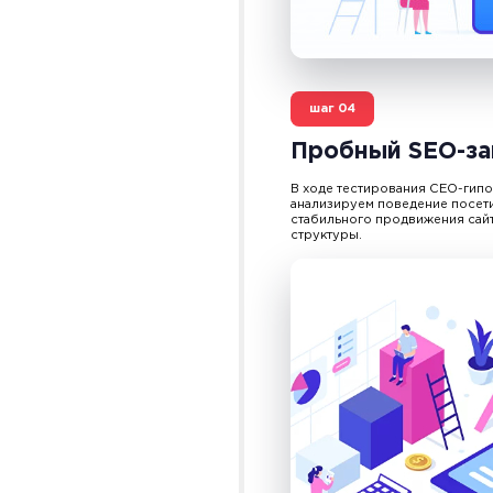
шаг
04
Пробный SEO-за
В ходе тестирования СЕО-гипо
анализируем поведение посети
стабильного
продвижения сай
структуры.