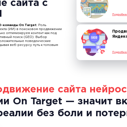
е сайта с
И
Подробне
-команды On Target
. Роль
кта (
ИИ
) в поисковом
продвижении
Продв
но оптимизируем контент как под
Яндек
ативный поиск (GEO). Выбор
положительные поведенческие
дывая веб-ресурсу путь к топовым
Подробне
одвижение сайта нейро
ии On Target — значит в
еалии без боли и потер