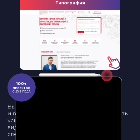
Типография
Slide 2 of 18.
100+
ПРОЕКТОВ
С 2018 ГОДА
Вы мечтаете стать успешным блогером
и вести свой канал? Решили попробовать
усилить и развить бизнес при помощи
видеохостинга? Тогда помощь
специалистов из On Target будет