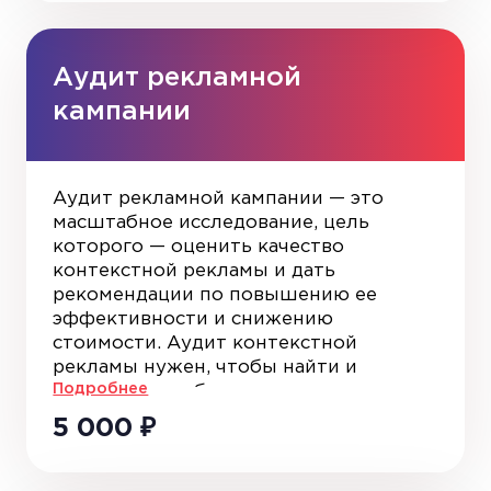
компании, укажут на недочеты и
затрат на организацию запуска
найдут эффективное решение, исходя
новых продуктов или услуг;
из специфики бизнеса.
Аудит рекламной
эффективности распределения
кампании
средств на продвижение и
популяризацию бренда.
Аудит рекламной кампании — это
масштабное исследование, цель
которого — оценить качество
контекстной рекламы и дать
рекомендации по повышению ее
эффективности и снижению
стоимости. Аудит контекстной
рекламы нужен, чтобы найти и
Подробнее
устранить проблемы, сэкономить
бюджет и увеличить продажи.
5 000
₽
Специалисты On Target выполнят
анализ на двух уровнях: оценят
непосредственно настройку и ведение