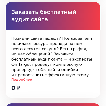
кампании и то, как она помогает
решать бизнес-задачи.
Заказать бесплатный
аудит сайта
Позиции сайта падают? Пользователи
покидают ресурс, проведя на нем
всего десяток секунд? Есть трафик,
но нет обращений? Закажите
бесплатный аудит сайта — и эксперты
On Target проведут комплексную
проверку, чтобы найти ошибки
и предоставить эффективную схему
Подробнее
развития ресурса.
0
₽