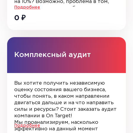
на 10%? Возможно, проблема в том,
Подробнее
что ваш ресурс неудобен
пользователям. Бесплатный аудит
0
₽
юзабилити сайта позволит
обнаружить проблемы и найти
варианты их решения. Сотрудники
компании On Target проверят ресурс
по десяткам параметров
и предоставят понятный, подробный
Комплексный аудит
отчет.
Вы хотите получить независимую
оценку состояния вашего бизнеса,
чтобы понять, в каком направлении
двигаться дальше и на что направить
силы и ресурсы? Стоит заказать аудит
компании в On Target!
Мы проанализируем, насколько
Подробнее
эффективно на данный момент